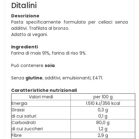
Ditalini
Descrizione
Pasta specificamente formulata per celiaci senza
additivi. Trafilata al bronzo.
Adatto ai vegani.
Ingredienti
Farina di mais 91%, farina di riso 9%.
Può contenere
soia
.
Senza
glutine
, additivi, emulsionanti, E471.
Caratteristiche nutrizionali
Valori medi
per 100 g
Energia
1.510 kJ/356 kcal
Grassi
0,3 g
di cui saturi
0,1 g
Carboidrati
80,0 g
di cui zuccheri
1,2 g
Fibre
2,9 g