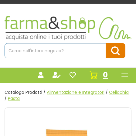
Passa
al
contenuto
Farmacia
principale
Massaro
Cerca
Prodotto
Cerca Pr
prodot
0
inseriti
Catalogo Prodotti /
Alimentazione e Integratori
/
Celiachia
/
Pasta