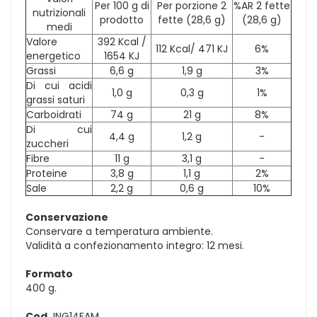
Per 100 g di
Per porzione 2
%AR 2 fette
nutrizionali
prodotto
fette (28,6 g)
(28,6 g)
medi
Valore
392 Kcal /
112 Kcal/ 471 KJ
6%
energetico
1654 KJ
Grassi
6,6 g
1,9 g
3%
Di cui acidi
1,0 g
0,3 g
1%
grassi saturi
Carboidrati
74 g
21 g
8%
Di cui
4,4 g
1,2 g
-
zuccheri
Fibre
11 g
3,1 g
-
Proteine
3,8 g
1,1 g
2%
Sale
2,2 g
0,6 g
10%
Conservazione
Conservare a temperatura ambiente.
Validità a confezionamento integro: 12 mesi.
Formato
400 g.
Cod.
ING14FAM