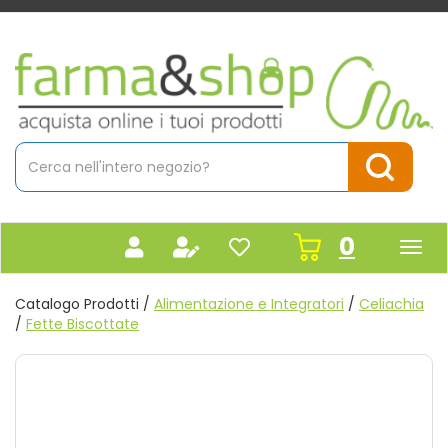
Passa
al
contenuto
Farmacia
principale
Massaro
Cerca
Prodotto
Cerca Pr
prodot
0
inseriti
Catalogo Prodotti /
Alimentazione e Integratori
/
Celiachia
/
Fette Biscottate