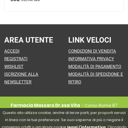
AREA UTENTE
LINK VELOCI
ACCEDI
CONDIZIONI DI VENDITA
REGISTRATI
INFORMATIVA PRIVACY
WISHLIST
MODALITÀ DI PAGAMENTO
ISCRIZIONE ALLA
MODALITÀ DI SPEDIZIONE E
NEWSLETTER
RITIRO
Farmacia Massaro Dr.ssa Vita
- Corso Roma 87
74016 Massafra (Taranto)
Questo sito utilizza cookie, anche di terze parti, per proporti servizi
info@farmaeshop.it
|
Tel.: 0998801073/ 3341480249
in linea con le tue preferenze. Se vuoi saperne di più o negare il
| P.Iva: 02381550736 | Numero R.E.A.: 141819
consenso a tutti o ad alcuni cookie
leggi l'informativa
. Cliccando