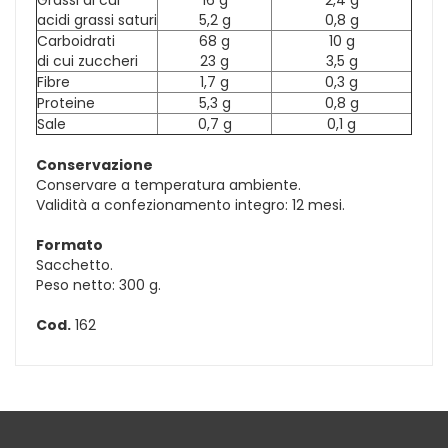
acidi grassi saturi
5,2 g
0,8 g
Carboidrati
68 g
10 g
di cui zuccheri
23 g
3,5 g
Fibre
1,7 g
0,3 g
Proteine
5,3 g
0,8 g
Sale
0,7 g
0,1 g
Conservazione
Conservare a temperatura ambiente.
Validità a confezionamento integro: 12 mesi.
Formato
Sacchetto.
Peso netto: 300 g.
Cod.
162