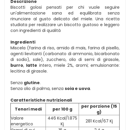
Descrizione
Biscotti golosi pensati per chi vuole seguire
un'alimentazione sana ed equilibrata senza
rinunciare al gusto delicato del miele. Una ricetta
studiata per realizzare un biscotto gustoso e leggero
con ingredienti di qualità
Ingredienti
Miscela (farina di riso, amido di mais, farina di pisello,
agenti lievitanti (carbonato di ammonio, bicarbonato
di sodio), sale), zucchero, olio di semi di girasole,
burro
,
latte
intero, miele 2%, aromi; emulsionante:
lecitina di girasole.
Senza
glutine
.
Senza olio di palma, senza
soia e uova
.
Caratteristiche nutrizionali
per porzione (15
Tenori medi
per 100 g
g)
Valore
446 Kcal/1.875
281 Kcal/67 Kj
energetico
Kj
Grassi di cui
16 g
2,4 g