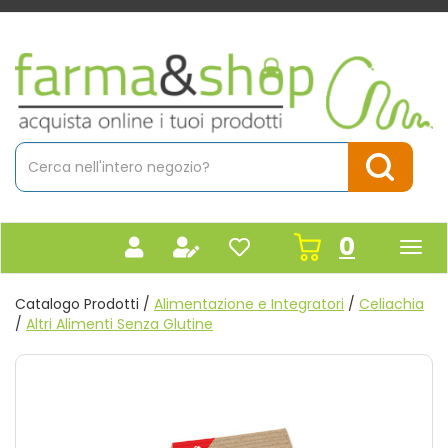
Passa
al
contenuto
Farmacia
principale
Massaro
Cerca
Prodotto
Cerca Pr
prodot
0
inseriti
Catalogo Prodotti /
Alimentazione e Integratori
/
Celiachia
/
Altri Alimenti Senza Glutine