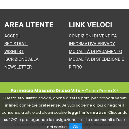
AREA UTENTE
LINK VELOCI
ACCEDI
CONDIZIONI DI VENDITA
REGISTRATI
INFORMATIVA PRIVACY
WISHLIST
MODALITÀ DI PAGAMENTO
ISCRIZIONE ALLA
MODALITÀ DI SPEDIZIONE E
NEWSLETTER
RITIRO
Farmacia Massaro Dr.ssa Vita
- Corso Roma 87
74016 Massafra (Taranto)
Questo sito utilizza cookie, anche di terze parti, per proporti servizi
info@farmaeshop.it
|
Tel.: 0998801073/ 3341480249
in linea con le tue preferenze. Se vuoi saperne di più o negare il
| P.Iva: 02381550736 | Numero R.E.A.: 141819
consenso a tutti o ad alcuni cookie
leggi l'informativa
. Cliccando
su "OK" o proseguendo la navigazione sul sito acconsenti all'uso
Powered by
Prenofa
Web Design
Fulcri srl
OK
dei cookie .