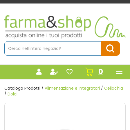
Passa
al
contenuto
Farmacia
principale
Massaro
Cerca
Prodotto
Cerca Pr
prodot
0
inseriti
Catalogo Prodotti /
Alimentazione e Integratori
/
Celiachia
/
Dolci